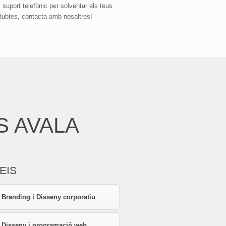
 suport telefònic per solventar els teus
dubtes, contacta amb nosaltres!
S AVALA
EIS
Branding i Disseny corporatiu
Disseny i programació web