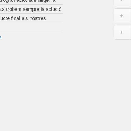
programació, la imatge, la
unts trobem sempre la solució
ucte final als nostres
S