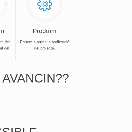
em
Produïm
ent del
Portem a terme la realització
al del
del projecte.
 AVANCIN??