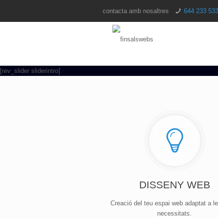
contacta amb nosaltres
644 233 53
[rev_slider sliderintro]
DISSENY WEB
Creació del teu espai web adaptat a l
necessitats.