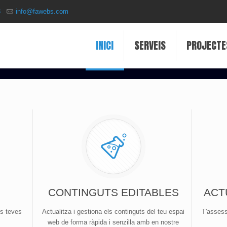
3
info@fawebs.com
INICI
SERVEIS
PROJECTE
CONTINGUTS EDITABLES
ACT
es teves
Actualitza i gestiona els continguts del teu espai
T'assess
web de forma ràpida i senzilla amb en nostre